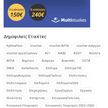
Δημοφιλείς Ετικέτες
KythiraPass
Voucher
voucher ΔΥΠΑ
voucher ανέργων
voucher εργαζομένων
Α21
ΑΑΔΕ
ΑΣΕΠ
Ακίνητα
ΔΥΠΑ
Δημόσιο
Διάφορα
Διακοπές
ΕΣΠΑ
ΕΦΚΑ
Εκπαίδευση
Επίδομα
Επίδομα750
ΕπίδομαΑνεργίας
ΕπίδομαΠαιδιού
Επιδοτήσεις
Επιδοτούμενο
Επιδόματα
Επιδόματα2026
Επιδότηση
Επιχειρήσεις
Εργαζόμενοι
Εργασία
Ιδιοκτήτες
Κατάρτιση
ΚοινωνικήΠολιτική
ΚοινωνικόςΤουρισμός
Κοινωνικός Τουρισμός 2025–2026