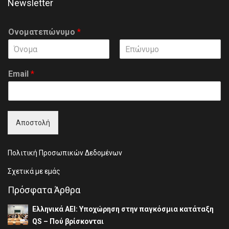
Newsletter
Ονοματεπώνυμο
*
F
L
i
a
Email
*
r
s
s
t
t
Αποστολή
Πολιτική Προσωπικών Δεδομένων
Σχετικά με εμάς
Πρόσφατα Άρθρα
Ελληνικά ΑΕΙ: Υποχώρηση στην παγκόσμια κατάταξη
QS – Πού βρίσκονται