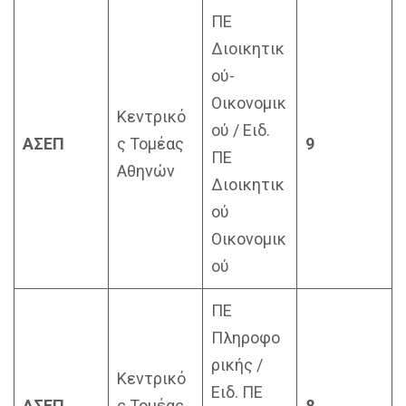
ΠΕ
Διοικητικ
ού-
Οικονομικ
Κεντρικό
ού / Ειδ.
ΑΣΕΠ
ς Τομέας
9
ΠΕ
Αθηνών
Διοικητικ
ού
Οικονομικ
ού
ΠΕ
Πληροφο
ρικής /
Κεντρικό
Ειδ. ΠΕ
ΑΣΕΠ
ς Τομέας
8