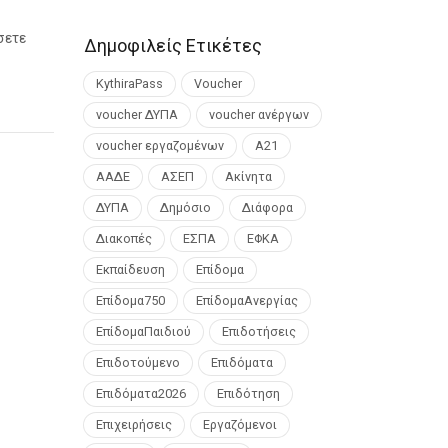
σετε
Δημοφιλείς Ετικέτες
KythiraPass
Voucher
voucher ΔΥΠΑ
voucher ανέργων
voucher εργαζομένων
Α21
ΑΑΔΕ
ΑΣΕΠ
Ακίνητα
ΔΥΠΑ
Δημόσιο
Διάφορα
Διακοπές
ΕΣΠΑ
ΕΦΚΑ
Εκπαίδευση
Επίδομα
Επίδομα750
ΕπίδομαΑνεργίας
ΕπίδομαΠαιδιού
Επιδοτήσεις
Επιδοτούμενο
Επιδόματα
Επιδόματα2026
Επιδότηση
Επιχειρήσεις
Εργαζόμενοι