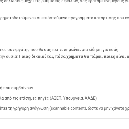
ς δηλώσεις μέχρι τις ρυθμίσεις οφειλών, σας κρατάμε ενήμερους γι
χρηματοδοτούμενα και επιδοτούμενα προγράμματα κατάρτισης που ε
τε ο συνεργάτης που θα σας πει
τι σημαίνει
μια είδηση για εσάς.
την ουσία:
Ποιος δικαιούται, πόσα χρήματα θα πάρει, ποιες είναι ο
ή που συμβαίνουν.
 από τις επίσημες πηγές (ΑΣΕΠ, Υπουργεία, ΑΑΔΕ).
ει τη γρήγορη ανάγνωση (scannable content), ώστε να μην χάνετε χ