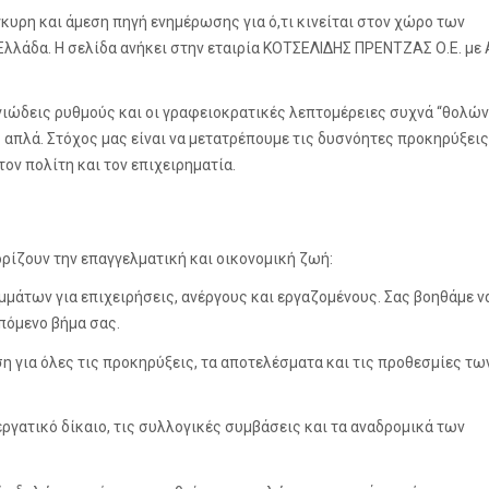
έγκυρη και άμεση πηγή ενημέρωσης για ό,τι κινείται στον χώρο των
 Ελλάδα. Η σελίδα ανήκει στην εταιρία ΚΟΤΣΕΛΙΔΗΣ ΠΡΕΝΤΖΑΣ Ο.Ε. μ
γγιώδεις ρυθμούς και οι γραφειοκρατικές λεπτομέρειες συχνά “θολών
 απλά. Στόχος μας είναι να μετατρέπουμε τις δυσνόητες προκηρύξεις 
τον πολίτη και τον επιχειρηματία.
ρίζουν την επαγγελματική και οικονομική ζωή:
άτων για επιχειρήσεις, ανέργους και εργαζομένους. Σας βοηθάμε να
πόμενο βήμα σας.
 για όλες τις προκηρύξεις, τα αποτελέσματα και τις προθεσμίες τω
εργατικό δίκαιο, τις συλλογικές συμβάσεις και τα αναδρομικά των