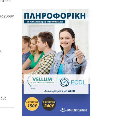
α κάθε
νισχύουν
ι
ρόνο.