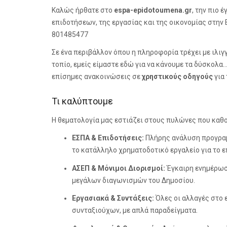
Καλώς ήρθατε στο
espa-epidotoumena.gr
, την πιο 
επιδοτήσεων, της εργασίας και της οικονομίας στην
801485477
Σε ένα περιβάλλον όπου η πληροφορία τρέχει με ιλι
τοπίο, εμείς είμαστε εδώ για να κάνουμε τα δύσκολα…
επίσημες ανακοινώσεις σε
χρηστικούς οδηγούς
για 
Τι καλύπτουμε
Η θεματολογία μας εστιάζει στους πυλώνες που καθο
ΕΣΠΑ & Επιδοτήσεις:
Πλήρης ανάλυση προγραμμ
το κατάλληλο χρηματοδοτικό εργαλείο για το ε
ΑΣΕΠ & Μόνιμοι Διορισμοί:
Έγκαιρη ενημέρωση
μεγάλων διαγωνισμών του Δημοσίου.
Εργασιακά & Συντάξεις:
Όλες οι αλλαγές στο 
συνταξιούχων, με απλά παραδείγματα.