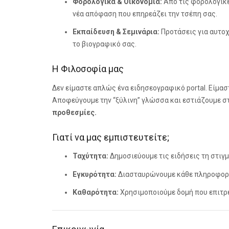
Φορολογικά & Οικονομία:
Από τις φορολογικέ
νέα απόφαση που επηρεάζει την τσέπη σας.
Εκπαίδευση & Σεμινάρια:
Προτάσεις για αυτο
το βιογραφικό σας.
Η Φιλοσοφία μας
Δεν είμαστε απλώς ένα ειδησεογραφικό portal. Είμασ
Αποφεύγουμε την “ξύλινη” γλώσσα και εστιάζουμε σ
προθεσμίες.
Γιατί να μας εμπιστευτείτε;
Ταχύτητα:
Δημοσιεύουμε τις ειδήσεις τη στιγμ
Εγκυρότητα:
Διασταυρώνουμε κάθε πληροφορία
Καθαρότητα:
Χρησιμοποιούμε δομή που επιτρέπ