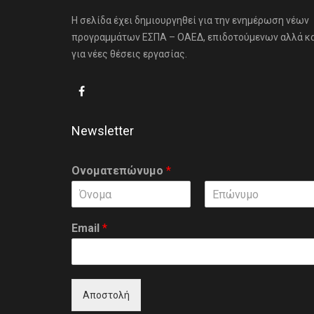
Η σελίδα έχει δημιουργηθεί για την ενημέρωση νέων
προγραμμάτων ΕΣΠΑ – ΟΑΕΔ, επιδοτούμενων αλλά κ
για νέες θέσεις εργασίας.
Newsletter
Ονοματεπώνυμο
*
F
L
i
a
Email
*
r
s
s
t
t
Αποστολή