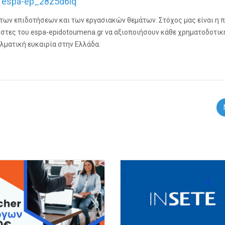
espa-ep_28z5d6iq
 των επιδοτήσεων και των εργασιακών θεμάτων. Στόχος μας είναι η 
τες του espa-epidotoumena.gr να αξιοποιήσουν κάθε χρηματοδοτικ
λματική ευκαιρία στην Ελλάδα.