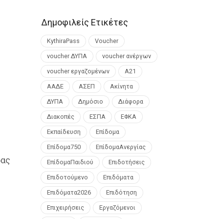
Δημοφιλείς Ετικέτες
KythiraPass
Voucher
voucher ΔΥΠΑ
voucher ανέργων
voucher εργαζομένων
Α21
ΑΑΔΕ
ΑΣΕΠ
Ακίνητα
ΔΥΠΑ
Δημόσιο
Διάφορα
Διακοπές
ΕΣΠΑ
ΕΦΚΑ
Εκπαίδευση
Επίδομα
Επίδομα750
ΕπίδομαΑνεργίας
δας
ΕπίδομαΠαιδιού
Επιδοτήσεις
Επιδοτούμενο
Επιδόματα
Επιδόματα2026
Επιδότηση
Επιχειρήσεις
Εργαζόμενοι