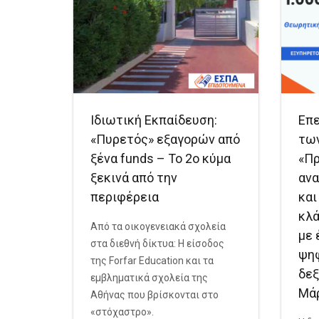
Ιδιωτική Εκπαίδευση:
Επε
«Πυρετός» εξαγορών από
τω
ξένα funds – Το 2ο κύμα
«Π
ξεκινά από την
ανα
περιφέρεια
και
κλ
Από τα οικογενειακά σχολεία
με 
στα διεθνή δίκτυα: Η είσοδος
ψηφ
της Forfar Education και τα
δεξ
εμβληματικά σχολεία της
Μάρ
Αθήνας που βρίσκονται στο
«στόχαστρο».