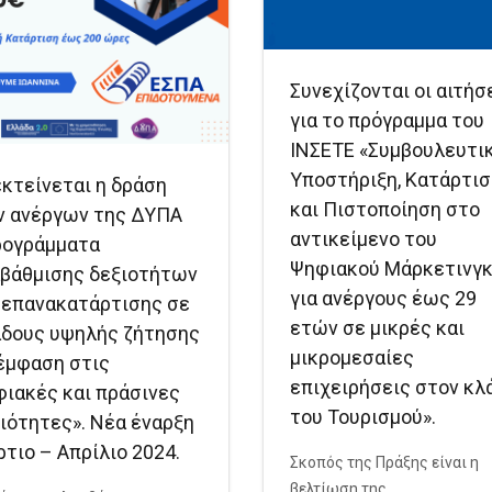
Συνεχίζονται οι αιτήσ
για το πρόγραμμα του
ΙΝΣΕΤΕ «Συμβουλευτι
Υποστήριξη, Κατάρτισ
κτείνεται η δράση
και Πιστοποίηση στο
ν ανέργων της ΔΥΠΑ
αντικείμενο του
ρογράμματα
Ψηφιακού Μάρκετινγ
βάθμισης δεξιοτήτων
για ανέργους έως 29
 επανακατάρτισης σε
ετών σε μικρές και
άδους υψηλής ζήτησης
μικρομεσαίες
έμφαση στις
επιχειρήσεις στον κλ
ιακές και πράσινες
του Τουρισμού».
ιότητες». Νέα έναρξη
τιο – Απρίλιο 2024.
Σκοπός της Πράξης είναι η
βελτίωση της