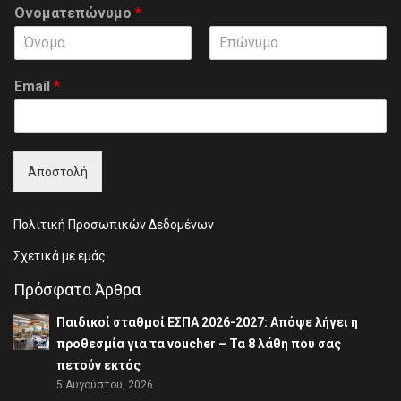
Ονοματεπώνυμο
*
F
L
i
a
Email
*
r
s
s
t
t
Αποστολή
Πολιτική Προσωπικών Δεδομένων
Σχετικά με εμάς
Πρόσφατα Άρθρα
Παιδικοί σταθμοί ΕΣΠΑ 2026-2027: Απόψε λήγει η
προθεσμία για τα voucher – Τα 8 λάθη που σας
πετούν εκτός
5 Αυγούστου, 2026