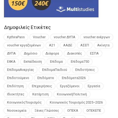
Δημοφιλείς Ετικέτες
KythiraPass
Voucher
voucher ΔΥΠΑ
voucher ανέργων
voucher εργαζομένων
Α21
ΑΑΔΕ
ΑΣΕΠ
Ακίνητα
ΔΥΠΑ
Δημόσιο
Διάφορα
Διακοπές
ΕΣΠΑ
ΕΦΚΑ
Εκπαίδευση
Επίδομα
Επίδομα750
ΕπίδομαΑνεργίας
ΕπίδομαΠαιδιού
Επιδοτήσεις
Επιδοτούμενο
Επιδόματα
Επιδόματα2026
Επιδότηση
Επιχειρήσεις
Εργαζόμενοι
Εργασία
Ιδιοκτήτες
Κατάρτιση
ΚοινωνικήΠολιτική
ΚοινωνικόςΤουρισμός
Κοινωνικός Τουρισμός 2025–2026
Νοσοκομεία
Ξένες Γλώσσες
ΟΠΕΚΑ
ΟΠΕΚΕΠΕ