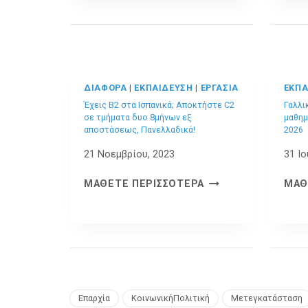
ΑΠΟΣΤΆΣΕΩΣ
–
12
ΜΉΝΕΣ
ΜΑΘΗΜΆΤΩΝ
ΔΙΆΦΟΡΑ
|
ΕΚΠΑΊΔΕΥΣΗ
|
ΕΡΓΑΣΊΑ
ΕΚΠΑ
ΓΙΑ
Έχεις Β2 στα Ισπανικά; Αποκτήστε C2
Γαλλι
B2
σε τμήματα δυο 8μήνων εξ
μαθημ
–
αποστάσεως, Πανελλαδικά!
2026
ΈΝΑΡΞΗ
21 Νοεμβρίου, 2023
31 Ιο
ΟΚΤΏΒΡΙΟ
2026
ΈΧΕΙΣ
ΜΆΘΕΤΕ ΠΕΡΙΣΣΌΤΕΡΑ
ΜΆΘ
Β2
ΣΤΑ
ΙΣΠΑΝΙΚΆ;
ΑΠΟΚΤΉΣΤΕ
C2
ΣΕ
ΤΜΉΜΑΤΑ
Επαρχία
ΚοινωνικήΠολιτική
Μετεγκατάσταση