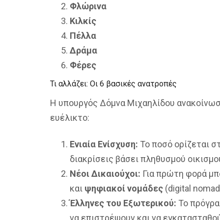
Φλώρινα
Κιλκίς
Πέλλα
Δράμα
Φέρες
Τι αλλάζει: Οι 6 βασικές ανατροπές
Η υπουργός Δόμνα Μιχαηλίδου ανακοίνωσε
ευέλικτο:
Ενιαία Ενίσχυση:
Το ποσό ορίζεται σ
διακρίσεις βάσει πληθυσμού οικισμο
Νέοι Δικαιούχοι:
Για πρώτη φορά μπ
και
ψηφιακοί νομάδες
(digital nomad
Έλληνες του Εξωτερικού:
Το πρόγρα
να επιστρέψουν και να εγκατασταθού