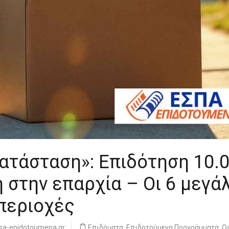
τάσταση»: Επιδότηση 10.
 στην επαρχία – Οι 6 μεγά
 περιοχές
sa-epidotoumena.gr
Επιδόματα
,
Επιδοτούμενα Προγράμματα
,
Ο