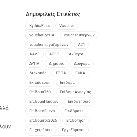
Δημοφιλείς Ετικέτες
KythiraPass
Voucher
voucher ΔΥΠΑ
voucher ανέργων
voucher εργαζομένων
Α21
ΑΑΔΕ
ΑΣΕΠ
Ακίνητα
ΔΥΠΑ
Δημόσιο
Διάφορα
Διακοπές
ΕΣΠΑ
ΕΦΚΑ
Εκπαίδευση
Επίδομα
Επίδομα750
ΕπίδομαΑνεργίας
ΕπίδομαΠαιδιού
Επιδοτήσεις
αλλά
Επιδοτούμενο
Επιδόματα
Επιδόματα2026
Επιδότηση
λουν
Επιχειρήσεις
Εργαζόμενοι