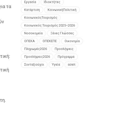
Εργασία
Ιδιοκτήτες
ια τα
Κατάρτιση
ΚοινωνικήΠολιτική
ΚοινωνικόςΤουρισμός
ύν
Κοινωνικός Τουρισμός 2025–2026
Νοσοκομεία
Ξένες Γλώσσες
ΟΠΕΚΑ
ΟΠΕΚΕΠΕ
Οικονομία
Πληρωμές2026
Προσλήψεις
τική:
Προσλήψεις2026
Πρόγραμμα
Συνταξιούχοι
Υγεία
ασεπ
ετική
τη.