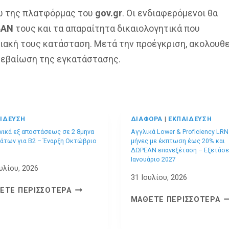
σω της πλατφόρμας του
gov.gr
. Οι ενδιαφερόμενοι θα
BAN
τους και τα απαραίτητα δικαιολογητικά που
σιακή τους κατάσταση. Μετά την προέγκριση, ακολουθε
ιβεβαίωση της εγκατάστασης.
ΊΔΕΥΣΗ
ΔΙΆΦΟΡΑ
|
ΕΚΠΑΊΔΕΥΣΗ
νικά εξ αποστάσεως σε 2 8μηνα
Αγγλικά Lower & Proficiency LRN
άτων για Β2 – Έναρξη Οκτώβριο
μήνες με έκπτωση έως 20% και
ΔΩΡΕΑΝ επανεξέταση – Εξετάσε
Ιανουάριο 2027
υλίου, 2026
31 Ιουλίου, 2026
ΓΕΡΜΑΝΙΚΆ
ΕΤΕ ΠΕΡΙΣΣΌΤΕΡΑ
ΑΓ
ΕΞ
ΜΆΘΕΤΕ ΠΕΡΙΣΣΌΤΕΡΑ
L
ΑΠΟΣΤΆΣΕΩΣ
&
ΣΕ