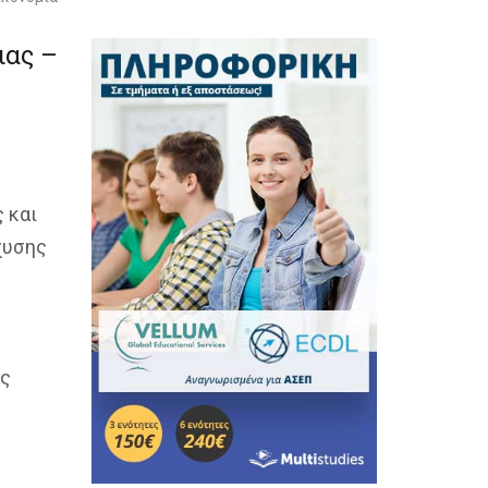
ιας –
 και
χυσης
ής