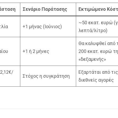
άσταση
Σενάριο Παράτασης
Εκτιμώμενο Κόσ
~50 εκατ. ευρώ (γ
τλία
+1 μήνας (Ιούνιος)
λεπτά/λίτρο)
Θα καλυφθεί από 
αΐου
+1 ή 2 μήνες
200 εκατ. ευρώ τ
«δεξαμενής»
2,12€/
Εξαρτάται από τις
Στόχος η συγκράτηση
διεθνείς αγορές