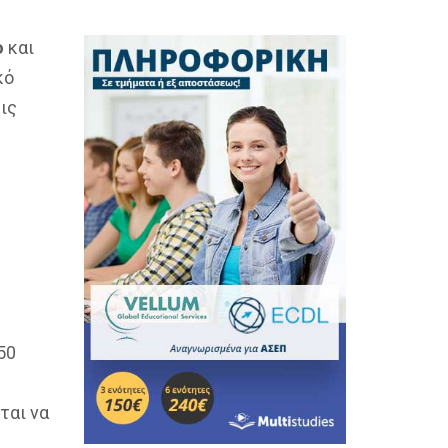
ο
και
κό
ις
50
ται να