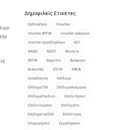
Δημοφιλείς Ετικέτες
KythiraPass
Voucher
 των
voucher ΔΥΠΑ
voucher ανέργων
την
voucher εργαζομένων
Α21
ΑΑΔΕ
ΑΣΕΠ
Ακίνητα
εις
ΔΥΠΑ
Δημόσιο
Διάφορα
Διακοπές
ΕΣΠΑ
ΕΦΚΑ
Εκπαίδευση
Επίδομα
Επίδομα750
ΕπίδομαΑνεργίας
ΕπίδομαΠαιδιού
Επιδοτήσεις
Επιδοτούμενο
Επιδόματα
Επιδόματα2026
Επιδότηση
Επιχειρήσεις
Εργαζόμενοι