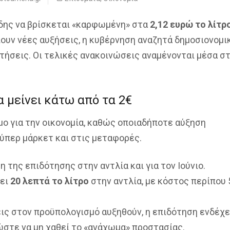
βδης να βρίσκεται «καρφωμένη» στα
2,12 ευρώ το λίτρ
ίουν νέες αυξήσεις, η κυβέρνηση αναζητά δημοσιονομι
τήσεις. Οι τελικές ανακοινώσεις αναμένονται μέσα στ
α μείνει κάτω από τα 2€
ιμο για την οικονομία, καθώς οποιαδήποτε αύξηση
ύπερ μάρκετ και στις μεταφορές.
 της επιδότησης στην αντλία και για τον Ιούνιο.
πει
20 λεπτά το λίτρο
στην αντλία, με κόστος περίπου 
εις στον προϋπολογισμό αυξηθούν, η επιδότηση ενδέχε
ώστε να μη χαθεί το «ανάχωμα» προστασίας.