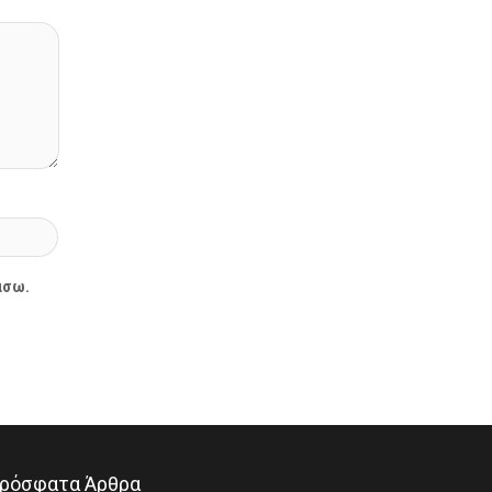
άσω.
ρόσφατα Άρθρα