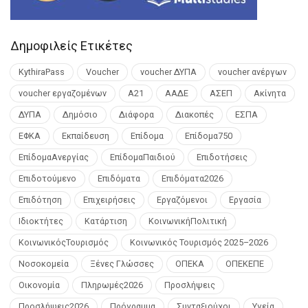
Δημοφιλείς Ετικέτες
KythiraPass
Voucher
voucher ΔΥΠΑ
voucher ανέργων
voucher εργαζομένων
Α21
ΑΑΔΕ
ΑΣΕΠ
Ακίνητα
ΔΥΠΑ
Δημόσιο
Διάφορα
Διακοπές
ΕΣΠΑ
ΕΦΚΑ
Εκπαίδευση
Επίδομα
Επίδομα750
ΕπίδομαΑνεργίας
ΕπίδομαΠαιδιού
Επιδοτήσεις
Επιδοτούμενο
Επιδόματα
Επιδόματα2026
Επιδότηση
Επιχειρήσεις
Εργαζόμενοι
Εργασία
Ιδιοκτήτες
Κατάρτιση
ΚοινωνικήΠολιτική
ΚοινωνικόςΤουρισμός
Κοινωνικός Τουρισμός 2025–2026
Νοσοκομεία
Ξένες Γλώσσες
ΟΠΕΚΑ
ΟΠΕΚΕΠΕ
Οικονομία
Πληρωμές2026
Προσλήψεις
Προσλήψεις2026
Πρόγραμμα
Συνταξιούχοι
Υγεία