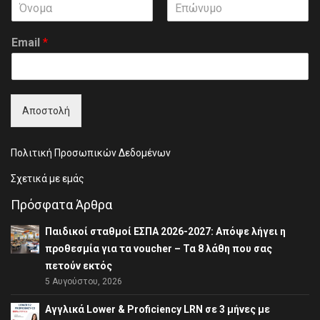
F
L
i
a
Email
*
r
s
s
t
t
Αποστολή
Πολιτική Προσωπικών Δεδομένων
Σχετικά με εμάς
Πρόσφατα Άρθρα
Παιδικοί σταθμοί ΕΣΠΑ 2026-2027: Απόψε λήγει η
προθεσμία για τα voucher – Τα 8 λάθη που σας
πετούν εκτός
5 Αυγούστου, 2026
Αγγλικά Lower & Proficiency LRN σε 3 μήνες με