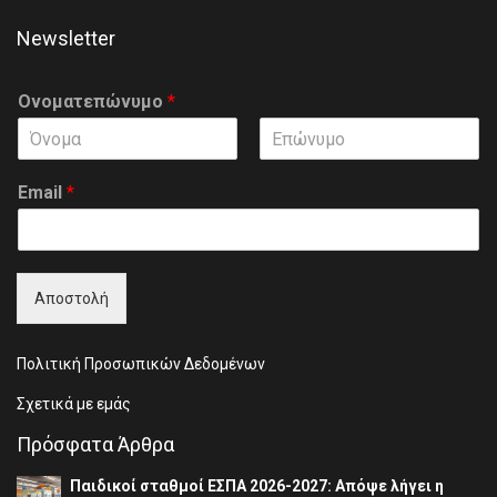
Newsletter
Ονοματεπώνυμο
*
F
L
i
a
Email
*
r
s
s
t
t
Αποστολή
Πολιτική Προσωπικών Δεδομένων
Σχετικά με εμάς
Πρόσφατα Άρθρα
Παιδικοί σταθμοί ΕΣΠΑ 2026-2027: Απόψε λήγει η