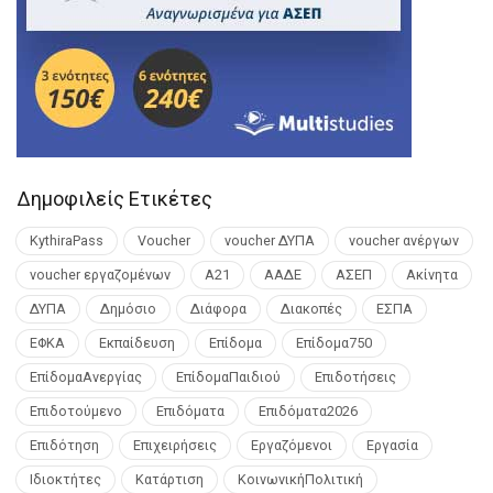
Δημοφιλείς Ετικέτες
KythiraPass
Voucher
voucher ΔΥΠΑ
voucher ανέργων
voucher εργαζομένων
Α21
ΑΑΔΕ
ΑΣΕΠ
Ακίνητα
ΔΥΠΑ
Δημόσιο
Διάφορα
Διακοπές
ΕΣΠΑ
ΕΦΚΑ
Εκπαίδευση
Επίδομα
Επίδομα750
ΕπίδομαΑνεργίας
ΕπίδομαΠαιδιού
Επιδοτήσεις
Επιδοτούμενο
Επιδόματα
Επιδόματα2026
Επιδότηση
Επιχειρήσεις
Εργαζόμενοι
Εργασία
Ιδιοκτήτες
Κατάρτιση
ΚοινωνικήΠολιτική