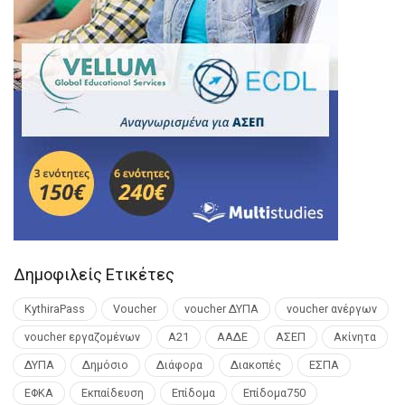
Δημοφιλείς Ετικέτες
KythiraPass
Voucher
voucher ΔΥΠΑ
voucher ανέργων
voucher εργαζομένων
Α21
ΑΑΔΕ
ΑΣΕΠ
Ακίνητα
ΔΥΠΑ
Δημόσιο
Διάφορα
Διακοπές
ΕΣΠΑ
ΕΦΚΑ
Εκπαίδευση
Επίδομα
Επίδομα750