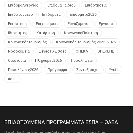
ΕπίδομαΑνεργίας
ΕπίδομαΠαιδιού
Επιδοτήσεις
Επιδοτούμενο
Επιδόματα
Επιδόματα2026
Επιδότηση
Επιχειρήσεις
Εργαζόμενοι
Εργασία
Ιδιοκτήτες
Κατάρτιση
ΚοινωνικήΠολιτική
ΚοινωνικόςΤουρισμός
Κοινωνικός Τουρισμός 2025–2026
Νοσοκομεία
Ξένες Γλώσσες
ΟΠΕΚΑ
ΟΠΕΚΕΠΕ
Οικονομία
Πληρωμές2026
Προσλήψεις
Προσλήψεις2026
Πρόγραμμα
Συνταξιούχοι
Υγεία
ασεπ
ΕΠΙΔΟΤΟΥΜΕΝΑ ΠΡΟΓΡΑΜΜΑΤΑ ΕΣΠΑ – ΟΑΕΔ