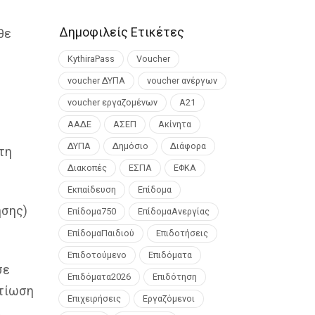
Δημοφιλείς Ετικέτες
θε
KythiraPass
Voucher
voucher ΔΥΠΑ
voucher ανέργων
voucher εργαζομένων
Α21
ΑΑΔΕ
ΑΣΕΠ
Ακίνητα
ΔΥΠΑ
Δημόσιο
Διάφορα
τη
Διακοπές
ΕΣΠΑ
ΕΦΚΑ
Εκπαίδευση
Επίδομα
ησης)
Επίδομα750
ΕπίδομαΑνεργίας
ΕπίδομαΠαιδιού
Επιδοτήσεις
Επιδοτούμενο
Επιδόματα
σε
Επιδόματα2026
Επιδότηση
λτίωση
Επιχειρήσεις
Εργαζόμενοι
α