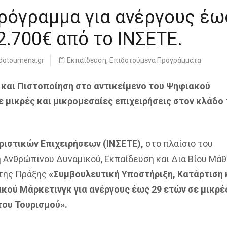
ρόγραμμα για ανέργους έω
2.700€ από το ΙΝΣΕΤΕ.
idotoumena.gr
Εκπαίδευση
,
Επιδοτούμενα Προγράμματα
 και Πιστοποίηση στο αντικείμενο του Ψηφιακού
ε μικρές και μικρομεσαίες επιχειρήσεις στον κλάδο
ριστικών Επιχειρήσεων (
Ι
ΝΣΕΤΕ),
στο πλαίσιο του
 Ανθρώπινου Δυναμικού, Εκπαίδευση και Δια Βίου Μά
 της Πράξης
«Συμβουλευτική Υποστήριξη, Κατάρτιση 
κού Μάρκετινγκ για ανέργους έως 29 ετών σε μικρέ
του Τουρισμού»
.