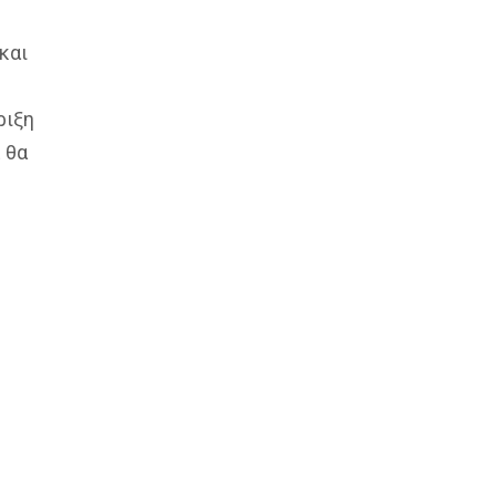
και
ριξη
 θα