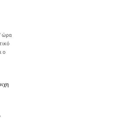
/ ώρα
τικό
ι ο
οιχη
ν