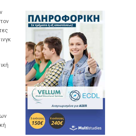
ν
στον
τες
τινγκ
τική
έων
ική