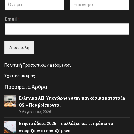
F
L
i
a
Email
*
r
s
s
t
t
Αποστολή
Πολιτική Προσωπικών Δεδομένων
Σχετικά με εμάς
Πρόσφατα Άρθρα
Ελληνικά ΑΕΙ: Υποχώρηση στην παγκόσμια κατάταξη
QS – Πού βρίσκονται
9 Αυγούστου, 2026
Ετήσια άδεια 2026: Τι αλλάζει και τι πρέπει να
γνωρίζουν οι εργαζόμενοι