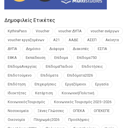
Δημοφιλείς Ετικέτες
KythiraPass
Voucher
voucher ΔΥΠΑ
voucher ανέργων
voucher εργαζομένων
Α21
ΑΑΔΕ
ΑΣΕΠ
Ακίνητα
ΔΥΠΑ
Δημόσιο
Διάφορα
Διακοπές
ΕΣΠΑ
ΕΦΚΑ
Εκπαίδευση
Επίδομα
Επίδομα750
ΕπίδομαΑνεργίας
ΕπίδομαΠαιδιού
Επιδοτήσεις
Επιδοτούμενο
Επιδόματα
Επιδόματα2026
Επιδότηση
Επιχειρήσεις
Εργαζόμενοι
Εργασία
Ιδιοκτήτες
Κατάρτιση
ΚοινωνικήΠολιτική
ΚοινωνικόςΤουρισμός
Κοινωνικός Τουρισμός 2025–2026
Νοσοκομεία
Ξένες Γλώσσες
ΟΠΕΚΑ
ΟΠΕΚΕΠΕ
Οικονομία
Πληρωμές2026
Προσλήψεις