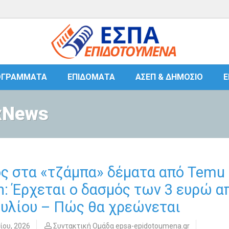
ΟΓΡΆΜΜΑΤΑ
ΕΠΙΔΌΜΑΤΑ
ΑΣΕΠ & ΔΗΜΌΣΙΟ
Ε
axNews
ς στα «τζάμπα» δέματα από Temu
n: Έρχεται ο δασμός των 3 ευρώ α
ουλίου – Πώς θα χρεώνεται
ίου, 2026
Συντακτική Ομάδα epsa-epidotoumena.gr