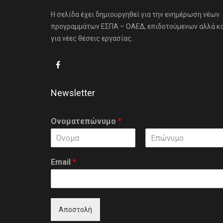
Η σελίδα έχει δημιουργηθεί για την ενημέρωση νέων
προγραμμάτων ΕΣΠΑ – ΟΑΕΔ, επιδοτούμενων αλλά κ
για νέες θέσεις εργασίας.
Newsletter
Ονοματεπώνυμο
*
F
L
i
a
Email
*
r
s
s
t
t
Αποστολή