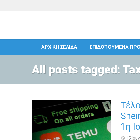
ΑΡΧΙΚΉ ΣΕΛΊΔΑ
ΕΠΙΔΟΤΟΎΜΕΝΑ ΠΡ
All posts tagged: T
Τέλο
Shei
1η Ι
15 Ιουν