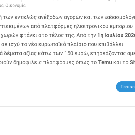
ρα
,
Οικονομία
ή των εντελώς ανέξοδων αγορών και των «αδασμολό
ντικειμένων από πλατφόρμες ηλεκτρονικού εμπορίου
 χωρών φτάνει στο τέλος της. Από την
1η Ιουλίου 202
 σε ισχύ το νέο ευρωπαϊκό πλαίσιο που επιβάλλει
ά δέματα αξίας κάτω των 150 ευρώ, επηρεάζοντας άμ
οιούν δημοφιλείς πλατφόρμες όπως το
Temu
και το
S
Περισσ