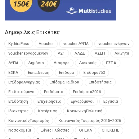
Δημοφιλείς Ετικέτες
KythiraPass
Voucher
voucher ΔΥΠΑ
voucher ανέργων
voucher εργαζομένων
Α21
ΑΑΔΕ
ΑΣΕΠ
Ακίνητα
ΔΥΠΑ
Δημόσιο
Διάφορα
Διακοπές
ΕΣΠΑ
ΕΦΚΑ
Εκπαίδευση
Επίδομα
Επίδομα750
ΕπίδομαΑνεργίας
ΕπίδομαΠαιδιού
Επιδοτήσεις
Επιδοτούμενο
Επιδόματα
Επιδόματα2026
Επιδότηση
Επιχειρήσεις
Εργαζόμενοι
Εργασία
Ιδιοκτήτες
Κατάρτιση
ΚοινωνικήΠολιτική
ΚοινωνικόςΤουρισμός
Κοινωνικός Τουρισμός 2025–2026
Νοσοκομεία
Ξένες Γλώσσες
ΟΠΕΚΑ
ΟΠΕΚΕΠΕ