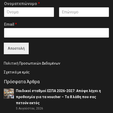
Ονοματεπώνυμο
*
F
L
i
a
Email
*
r
s
s
t
t
Αποστολή
Πολιτική Προσωπικών Δεδομένων
Σχετικά με εμάς
Πρόσφατα Άρθρα
Παιδικοί σταθμοί ΕΣΠΑ 2026-2027: Απόψε λήγει η
προθεσμία για τα voucher – Τα 8 λάθη που σας
πετούν εκτός
5 Αυγούστου, 2026