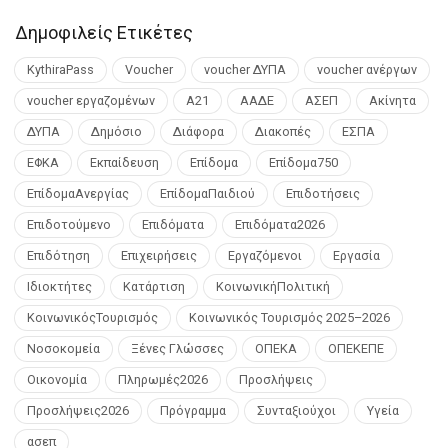
Δημοφιλείς Ετικέτες
KythiraPass
Voucher
voucher ΔΥΠΑ
voucher ανέργων
voucher εργαζομένων
Α21
ΑΑΔΕ
ΑΣΕΠ
Ακίνητα
ΔΥΠΑ
Δημόσιο
Διάφορα
Διακοπές
ΕΣΠΑ
ΕΦΚΑ
Εκπαίδευση
Επίδομα
Επίδομα750
ΕπίδομαΑνεργίας
ΕπίδομαΠαιδιού
Επιδοτήσεις
Επιδοτούμενο
Επιδόματα
Επιδόματα2026
Επιδότηση
Επιχειρήσεις
Εργαζόμενοι
Εργασία
Ιδιοκτήτες
Κατάρτιση
ΚοινωνικήΠολιτική
ΚοινωνικόςΤουρισμός
Κοινωνικός Τουρισμός 2025–2026
Νοσοκομεία
Ξένες Γλώσσες
ΟΠΕΚΑ
ΟΠΕΚΕΠΕ
Οικονομία
Πληρωμές2026
Προσλήψεις
Προσλήψεις2026
Πρόγραμμα
Συνταξιούχοι
Υγεία
ασεπ