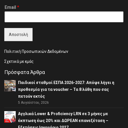
F
L
i
a
Email
*
r
s
s
t
t
Αποστολή
Πολιτική Προσωπικών Δεδομένων
Σχετικά με εμάς
Πρόσφατα Άρθρα
Παιδικοί σταθμοί ΕΣΠΑ 2026-2027: Απόψε λήγει η
προθεσμία για τα voucher – Τα 8 λάθη που σας
πετούν εκτός
5 Αυγούστου, 2026
Αγγλικά Lower & Proficiency LRN σε 3 μήνες με
έκπτωση έως 20% και ΔΩΡΕΑΝ επανεξέταση –
Εξετάσεις Ιανουάριο 2027