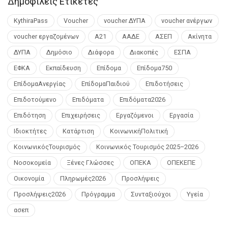
Δημοφιλείς Ετικέτες
KythiraPass
Voucher
voucher ΔΥΠΑ
voucher ανέργων
voucher εργαζομένων
Α21
ΑΑΔΕ
ΑΣΕΠ
Ακίνητα
ΔΥΠΑ
Δημόσιο
Διάφορα
Διακοπές
ΕΣΠΑ
ΕΦΚΑ
Εκπαίδευση
Επίδομα
Επίδομα750
ΕπίδομαΑνεργίας
ΕπίδομαΠαιδιού
Επιδοτήσεις
Επιδοτούμενο
Επιδόματα
Επιδόματα2026
Επιδότηση
Επιχειρήσεις
Εργαζόμενοι
Εργασία
Ιδιοκτήτες
Κατάρτιση
ΚοινωνικήΠολιτική
ΚοινωνικόςΤουρισμός
Κοινωνικός Τουρισμός 2025–2026
Νοσοκομεία
Ξένες Γλώσσες
ΟΠΕΚΑ
ΟΠΕΚΕΠΕ
Οικονομία
Πληρωμές2026
Προσλήψεις
Προσλήψεις2026
Πρόγραμμα
Συνταξιούχοι
Υγεία
ασεπ