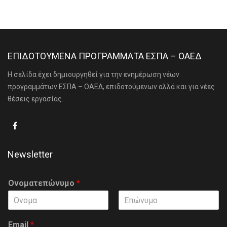
ΕΠΙΔΟΤΟΥΜΕΝΑ ΠΡΟΓΡΑΜΜΑΤΑ ΕΣΠΑ – ΟΑΕΔ
Η σελίδα έχει δημιουργηθεί για την ενημέρωση νέων
προγραμμάτων ΕΣΠΑ – ΟΑΕΔ, επιδοτούμενων αλλά και για νέες
θέσεις εργασίας.
Newsletter
Ονοματεπώνυμο
*
F
L
i
a
Email
*