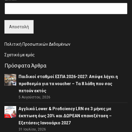
r
s
s
t
t
Αποστολή
Πολιτική Προσωπικών Δεδομένων
Σχετικά με εμάς
Πρόσφατα Άρθρα
Παιδικοί σταθμοί ΕΣΠΑ 2026-2027: Απόψε λήγει η
προθεσμία για τα voucher – Τα 8 λάθη που σας
πετούν εκτός
5 Αυγούστου, 2026
Αγγλικά Lower & Proficiency LRN σε 3 μήνες με
έκπτωση έως 20% και ΔΩΡΕΑΝ επανεξέταση –
Εξετάσεις Ιανουάριο 2027
31 Ιουλίου, 2026