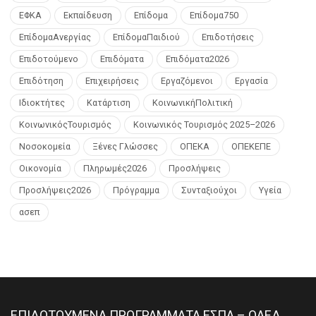
ΕΦΚΑ
Εκπαίδευση
Επίδομα
Επίδομα750
ΕπίδομαΑνεργίας
ΕπίδομαΠαιδιού
Επιδοτήσεις
Επιδοτούμενο
Επιδόματα
Επιδόματα2026
Επιδότηση
Επιχειρήσεις
Εργαζόμενοι
Εργασία
Ιδιοκτήτες
Κατάρτιση
ΚοινωνικήΠολιτική
ΚοινωνικόςΤουρισμός
Κοινωνικός Τουρισμός 2025–2026
Νοσοκομεία
Ξένες Γλώσσες
ΟΠΕΚΑ
ΟΠΕΚΕΠΕ
Οικονομία
Πληρωμές2026
Προσλήψεις
Προσλήψεις2026
Πρόγραμμα
Συνταξιούχοι
Υγεία
ασεπ
ΕΠΙΔΟΤΟΥΜΕΝΑ ΠΡΟΓΡΑΜΜΑΤΑ ΕΣΠΑ – ΟΑΕΔ