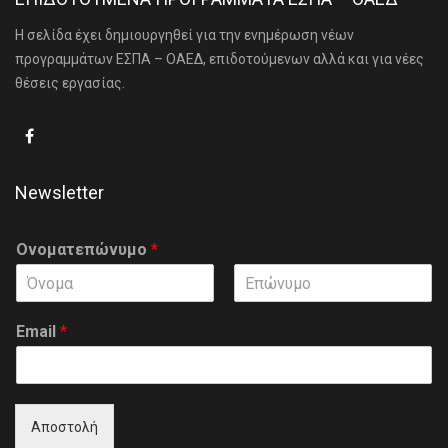
Η σελίδα έχει δημιουργηθεί για την ενημέρωση νέων
προγραμμάτων ΕΣΠΑ – ΟΑΕΔ, επιδοτούμενων αλλά και για νέες
θέσεις εργασίας.
Newsletter
Ονοματεπώνυμο
*
F
L
i
a
Email
*
r
s
s
t
t
Αποστολή