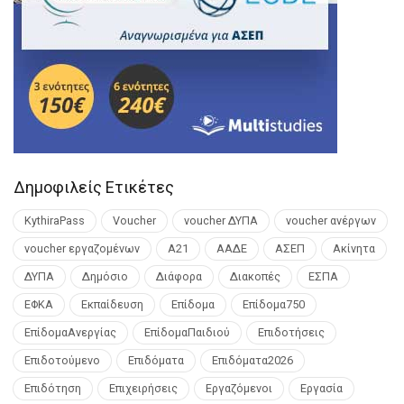
Δημοφιλείς Ετικέτες
KythiraPass
Voucher
voucher ΔΥΠΑ
voucher ανέργων
voucher εργαζομένων
Α21
ΑΑΔΕ
ΑΣΕΠ
Ακίνητα
ΔΥΠΑ
Δημόσιο
Διάφορα
Διακοπές
ΕΣΠΑ
ΕΦΚΑ
Εκπαίδευση
Επίδομα
Επίδομα750
ΕπίδομαΑνεργίας
ΕπίδομαΠαιδιού
Επιδοτήσεις
Επιδοτούμενο
Επιδόματα
Επιδόματα2026
Επιδότηση
Επιχειρήσεις
Εργαζόμενοι
Εργασία