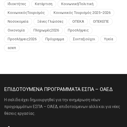
Ιδιοκτήτες
Κατάρτιση
ΚοινωνικήΠολιτική
ΚοινωνικόςΤουρισμός
Κοινωνικός Τουρισμός 2025–2026
Νοσοκομεία
Ξένες Γλώσσες
ΟΠΕΚΑ
ΟΠΕΚΕΠΕ
Οικονομία
Πληρωμές2026
Προσλήψεις
Προσλήψεις2026
Πρόγραμμα
Συνταξιούχοι
Υγεία
ασεπ
ΕΠΙΔΟΤΟΥΜΕΝΑ ΠΡΟΓΡΑΜΜΑΤΑ ΕΣΠΑ – ΟΑΕΔ
Η σελίδα έχει δημιουργηθεί για την ενημέρωση νέων
προγραμμάτων ΕΣΠΑ – ΟΑΕΔ, επιδοτούμενων αλλά και για νέες
θέσεις εργασίας.