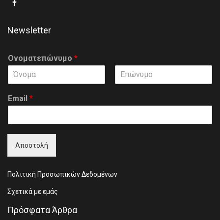
Newsletter
Ονοματεπώνυμο
*
F
L
i
a
Email
*
r
s
s
t
t
Αποστολή
Πολιτική Προσωπικών Δεδομένων
Σχετικά με εμάς
Πρόσφατα Άρθρα