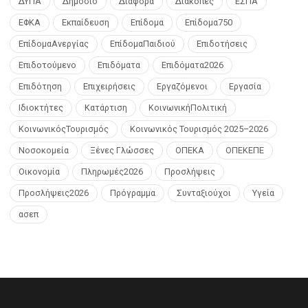
ΔΥΠΑ
Δημόσιο
Διάφορα
Διακοπές
ΕΣΠΑ
ΕΦΚΑ
Εκπαίδευση
Επίδομα
Επίδομα750
ΕπίδομαΑνεργίας
ΕπίδομαΠαιδιού
Επιδοτήσεις
Επιδοτούμενο
Επιδόματα
Επιδόματα2026
Επιδότηση
Επιχειρήσεις
Εργαζόμενοι
Εργασία
Ιδιοκτήτες
Κατάρτιση
ΚοινωνικήΠολιτική
ΚοινωνικόςΤουρισμός
Κοινωνικός Τουρισμός 2025–2026
Νοσοκομεία
Ξένες Γλώσσες
ΟΠΕΚΑ
ΟΠΕΚΕΠΕ
Οικονομία
Πληρωμές2026
Προσλήψεις
Προσλήψεις2026
Πρόγραμμα
Συνταξιούχοι
Υγεία
ασεπ