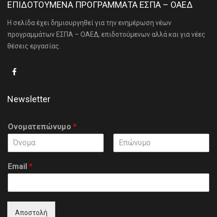
ΕΠΙΔΟΤΟΥΜΕΝΑ ΠΡΟΓΡΑΜΜΑΤΑ ΕΣΠΑ – ΟΑΕΔ
Η σελίδα έχει δημιουργηθεί για την ενημέρωση νέων
προγραμμάτων ΕΣΠΑ – ΟΑΕΔ, επιδοτούμενων αλλά και για νέες
θέσεις εργασίας.
Newsletter
Ονοματεπώνυμο
*
F
L
i
a
Email
*
r
s
s
t
t
Αποστολή