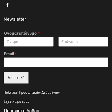
Newsletter
Ονοματεπώνυμο
*
F
L
i
a
Email
*
r
s
s
t
t
Αποστολή
Πολιτική Προσωπικών Δεδομένων
Σχετικά με εμάς
Πρόσφατα Άρθρα