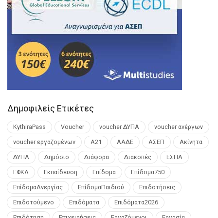
Δημοφιλείς Ετικέτες
KythiraPass
Voucher
voucher ΔΥΠΑ
voucher ανέργων
voucher εργαζομένων
Α21
ΑΑΔΕ
ΑΣΕΠ
Ακίνητα
ΔΥΠΑ
Δημόσιο
Διάφορα
Διακοπές
ΕΣΠΑ
ΕΦΚΑ
Εκπαίδευση
Επίδομα
Επίδομα750
ΕπίδομαΑνεργίας
ΕπίδομαΠαιδιού
Επιδοτήσεις
Επιδοτούμενο
Επιδόματα
Επιδόματα2026
Επιδότηση
Επιχειρήσεις
Εργαζόμενοι
Εργασία