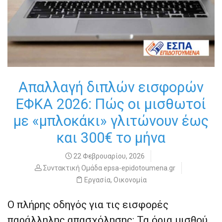
Απαλλαγή διπλών εισφορών
ΕΦΚΑ 2026: Πώς οι μισθωτοί
με «μπλοκάκι» γλιτώνουν έως
και 300€ το μήνα
22 Φεβρουαρίου, 2026
Συντακτική Ομάδα epsa-epidotoumena.gr
Εργασία
,
Οικονομία
Ο πλήρης οδηγός για τις εισφορές
παράλληλης απασχόλησης: Τα όρια μισθού,