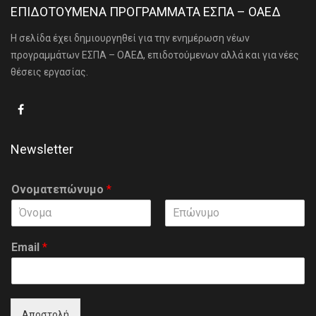
ΕΠΙΔΟΤΟΥΜΕΝΑ ΠΡΟΓΡΑΜΜΑΤΑ ΕΣΠΑ – ΟΑΕΔ
Η σελίδα έχει δημιουργηθεί για την ενημέρωση νέων
προγραμμάτων ΕΣΠΑ – ΟΑΕΔ, επιδοτούμενων αλλά και για νέες
θέσεις εργασίας.
Newsletter
Ονοματεπώνυμο
*
F
L
i
a
Email
*
r
s
s
t
t
Αποστολή