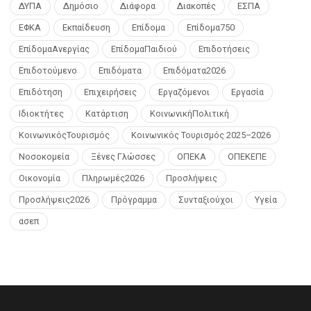
ΔΥΠΑ
Δημόσιο
Διάφορα
Διακοπές
ΕΣΠΑ
ΕΦΚΑ
Εκπαίδευση
Επίδομα
Επίδομα750
ΕπίδομαΑνεργίας
ΕπίδομαΠαιδιού
Επιδοτήσεις
Επιδοτούμενο
Επιδόματα
Επιδόματα2026
Επιδότηση
Επιχειρήσεις
Εργαζόμενοι
Εργασία
Ιδιοκτήτες
Κατάρτιση
ΚοινωνικήΠολιτική
ΚοινωνικόςΤουρισμός
Κοινωνικός Τουρισμός 2025–2026
Νοσοκομεία
Ξένες Γλώσσες
ΟΠΕΚΑ
ΟΠΕΚΕΠΕ
Οικονομία
Πληρωμές2026
Προσλήψεις
Προσλήψεις2026
Πρόγραμμα
Συνταξιούχοι
Υγεία
ασεπ