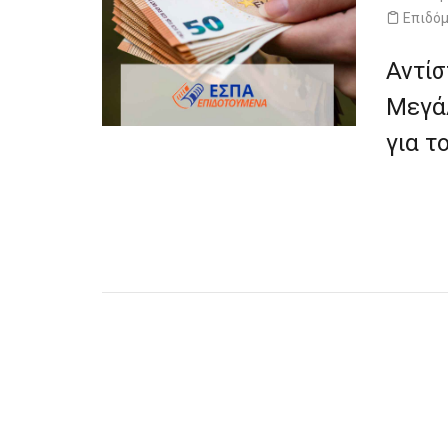
Επιδό
Αντίσ
Μεγάλ
για τ