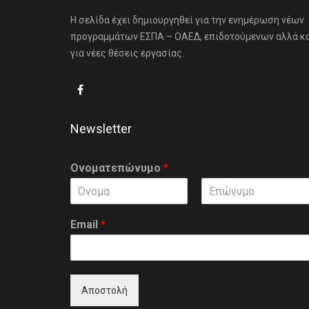
Η σελίδα έχει δημιουργηθεί για την ενημέρωση νέων
προγραμμάτων ΕΣΠΑ – ΟΑΕΔ, επιδοτούμενων αλλά κ
για νέες θέσεις εργασίας.
Newsletter
Ονοματεπώνυμο
*
F
L
i
a
Email
*
r
s
s
t
t
Αποστολή