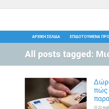
ΑΡΧΙΚΉ ΣΕΛΊΔΑ
ΕΠΙΔΟΤΟΎΜΕΝΑ ΠΡ
All posts tagged: Μ
Δώρο
πώς 
παρα
22 Φεβ