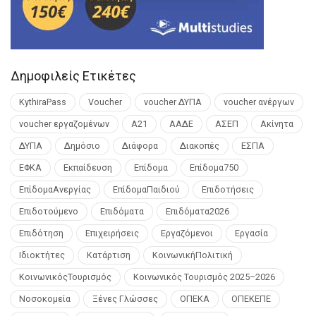
Δημοφιλείς Ετικέτες
KythiraPass
Voucher
voucher ΔΥΠΑ
voucher ανέργων
voucher εργαζομένων
Α21
ΑΑΔΕ
ΑΣΕΠ
Ακίνητα
ΔΥΠΑ
Δημόσιο
Διάφορα
Διακοπές
ΕΣΠΑ
ΕΦΚΑ
Εκπαίδευση
Επίδομα
Επίδομα750
ΕπίδομαΑνεργίας
ΕπίδομαΠαιδιού
Επιδοτήσεις
Επιδοτούμενο
Επιδόματα
Επιδόματα2026
Επιδότηση
Επιχειρήσεις
Εργαζόμενοι
Εργασία
Ιδιοκτήτες
Κατάρτιση
ΚοινωνικήΠολιτική
ΚοινωνικόςΤουρισμός
Κοινωνικός Τουρισμός 2025–2026
Νοσοκομεία
Ξένες Γλώσσες
ΟΠΕΚΑ
ΟΠΕΚΕΠΕ