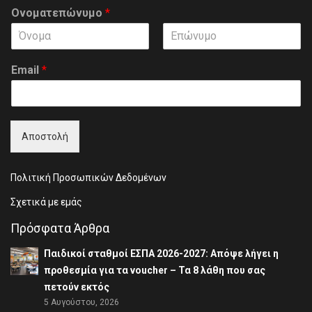
Ονοματεπώνυμο
*
F
L
i
a
Email
*
r
s
s
t
t
Αποστολή
Πολιτική Προσωπικών Δεδομένων
Σχετικά με εμάς
Πρόσφατα Άρθρα
Παιδικοί σταθμοί ΕΣΠΑ 2026-2027: Απόψε λήγει η
προθεσμία για τα voucher – Τα 8 λάθη που σας
πετούν εκτός
5 Αυγούστου, 2026