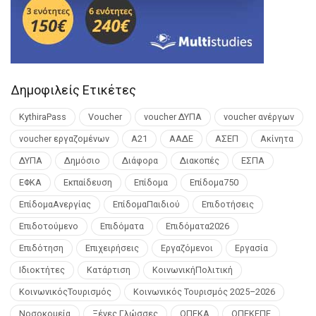
Δημοφιλείς Ετικέτες
KythiraPass
Voucher
voucher ΔΥΠΑ
voucher ανέργων
voucher εργαζομένων
Α21
ΑΑΔΕ
ΑΣΕΠ
Ακίνητα
ΔΥΠΑ
Δημόσιο
Διάφορα
Διακοπές
ΕΣΠΑ
ΕΦΚΑ
Εκπαίδευση
Επίδομα
Επίδομα750
ΕπίδομαΑνεργίας
ΕπίδομαΠαιδιού
Επιδοτήσεις
Επιδοτούμενο
Επιδόματα
Επιδόματα2026
Επιδότηση
Επιχειρήσεις
Εργαζόμενοι
Εργασία
Ιδιοκτήτες
Κατάρτιση
ΚοινωνικήΠολιτική
ΚοινωνικόςΤουρισμός
Κοινωνικός Τουρισμός 2025–2026
Νοσοκομεία
Ξένες Γλώσσες
ΟΠΕΚΑ
ΟΠΕΚΕΠΕ