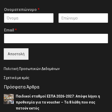
Ονοματεπώνυμο
*
F
L
i
a
Email
*
r
s
s
t
t
Αποστολή
Πολιτική Προσωπικών Δεδομένων
Σχετικά με εμάς
Πρόσφατα Άρθρα
Παιδικοί σταθμοί ΕΣΠΑ 2026-2027: Απόψε λήγει η
προθεσμία για τα voucher – Τα 8 λάθη που σας
πετούν εκτός