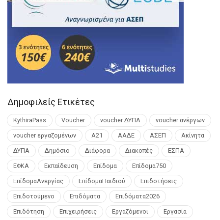
Δημοφιλείς Ετικέτες
KythiraPass
Voucher
voucher ΔΥΠΑ
voucher ανέργων
voucher εργαζομένων
Α21
ΑΑΔΕ
ΑΣΕΠ
Ακίνητα
ΔΥΠΑ
Δημόσιο
Διάφορα
Διακοπές
ΕΣΠΑ
ΕΦΚΑ
Εκπαίδευση
Επίδομα
Επίδομα750
ΕπίδομαΑνεργίας
ΕπίδομαΠαιδιού
Επιδοτήσεις
Επιδοτούμενο
Επιδόματα
Επιδόματα2026
Επιδότηση
Επιχειρήσεις
Εργαζόμενοι
Εργασία