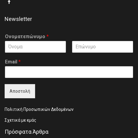
Newsletter
Ονοματεπώνυμο
*
F
L
i
a
Email
*
r
s
s
t
t
Αποστολή
Πολιτική Προσωπικών Δεδομένων
Σχετικά με εμάς
Πρόσφατα Άρθρα