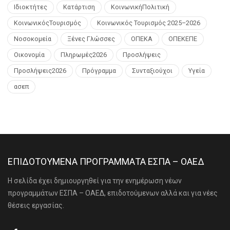
Ιδιοκτήτες
Κατάρτιση
ΚοινωνικήΠολιτική
ΚοινωνικόςΤουρισμός
Κοινωνικός Τουρισμός 2025–2026
Νοσοκομεία
Ξένες Γλώσσες
ΟΠΕΚΑ
ΟΠΕΚΕΠΕ
Οικονομία
Πληρωμές2026
Προσλήψεις
Προσλήψεις2026
Πρόγραμμα
Συνταξιούχοι
Υγεία
ασεπ
ΕΠΙΔΟΤΟΥΜΕΝΑ ΠΡΟΓΡΑΜΜΑΤΑ ΕΣΠΑ – ΟΑΕΔ
Η σελίδα έχει δημιουργηθεί για την ενημέρωση νέων
προγραμμάτων ΕΣΠΑ – ΟΑΕΔ, επιδοτούμενων αλλά και για νέες
θέσεις εργασίας.