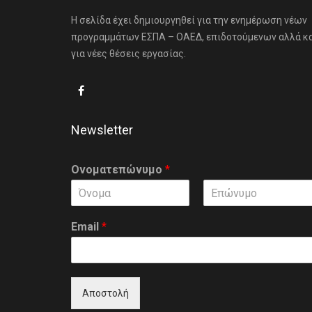
Η σελίδα έχει δημιουργηθεί για την ενημέρωση νέων
προγραμμάτων ΕΣΠΑ – ΟΑΕΔ, επιδοτούμενων αλλά κ
για νέες θέσεις εργασίας.
Newsletter
Ονοματεπώνυμο
*
F
L
i
a
Email
*
r
s
s
t
t
Αποστολή