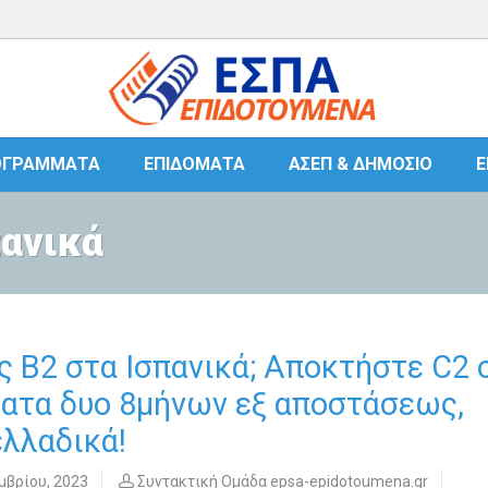
ΟΓΡΆΜΜΑΤΑ
ΕΠΙΔΌΜΑΤΑ
ΑΣΕΠ & ΔΗΜΌΣΙΟ
Ε
πανικά
ς Β2 στα Ισπανικά; Αποκτήστε C2 
ατα δυο 8μήνων εξ αποστάσεως,
λλαδικά!
μβρίου, 2023
Συντακτική Ομάδα epsa-epidotoumena.gr