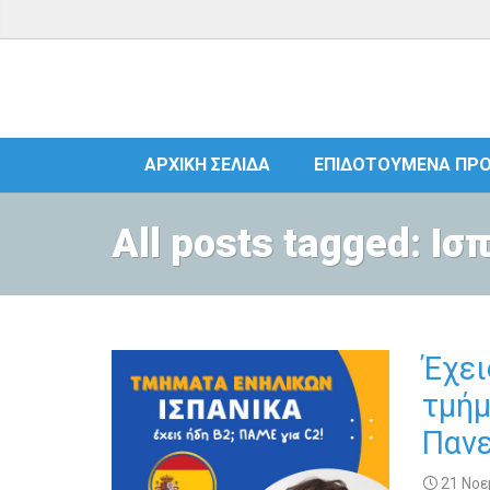
ΑΡΧΙΚΉ ΣΕΛΊΔΑ
ΕΠΙΔΟΤΟΎΜΕΝΑ ΠΡ
All posts tagged: Ισ
Έχει
τμήμ
Πανε
21 Νοε