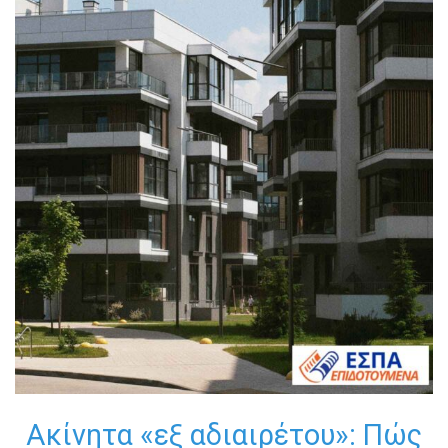
Ακίνητα «εξ αδιαιρέτου»: Πώς