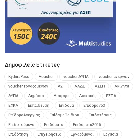
Δημοφιλείς Ετικέτες
KythiraPass
Voucher
voucher ΔΥΠΑ
voucher ανέργων
voucher εργαζομένων
Α21
ΑΑΔΕ
ΑΣΕΠ
Ακίνητα
ΔΥΠΑ
Δημόσιο
Διάφορα
Διακοπές
ΕΣΠΑ
ΕΦΚΑ
Εκπαίδευση
Επίδομα
Επίδομα750
ΕπίδομαΑνεργίας
ΕπίδομαΠαιδιού
Επιδοτήσεις
Επιδοτούμενο
Επιδόματα
Επιδόματα2026
Επιδότηση
Επιχειρήσεις
Εργαζόμενοι
Εργασία