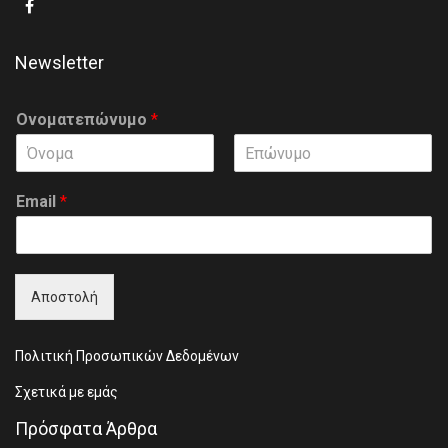
Newsletter
Ονοματεπώνυμο
*
F
L
i
a
Email
*
r
s
s
t
t
Αποστολή
Πολιτική Προσωπικών Δεδομένων
Σχετικά με εμάς
Πρόσφατα Άρθρα