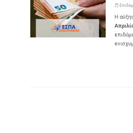
Επιδό
Η αύξη
Απριλί
επιδόμ
ενισχυ