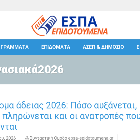
ΟΓΡΆΜΜΑΤΑ
ΕΠΙΔΌΜΑΤΑ
ΑΣΕΠ & ΔΗΜΌΣΙΟ
Ε
ργασιακά2026
ομα άδειας 2026: Πόσο αυξάνεται,
 πληρώνεται και οι ανατροπές πο
νται
ου, 2026
Συντακτική Ομάδα epsa-epidotoumena.gr