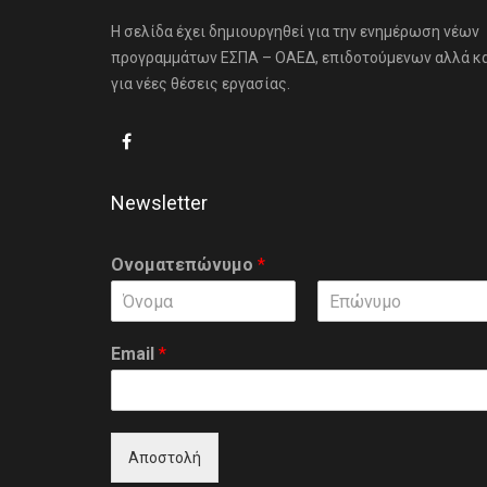
Η σελίδα έχει δημιουργηθεί για την ενημέρωση νέων
προγραμμάτων ΕΣΠΑ – ΟΑΕΔ, επιδοτούμενων αλλά κ
για νέες θέσεις εργασίας.
Newsletter
Ονοματεπώνυμο
*
F
L
i
a
Email
*
r
s
s
t
t
Αποστολή