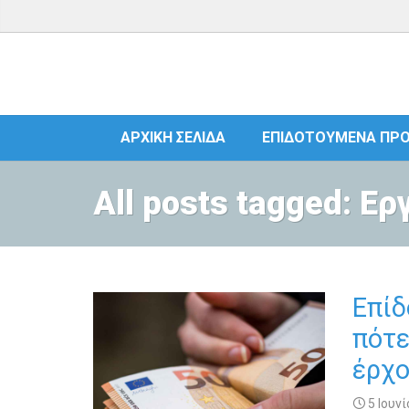
ΑΡΧΙΚΉ ΣΕΛΊΔΑ
ΕΠΙΔΟΤΟΎΜΕΝΑ ΠΡ
All posts tagged: Ε
Επίδ
πότε
έρχο
5 Ιουνί