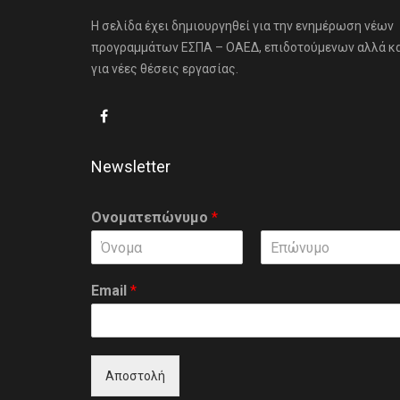
Η σελίδα έχει δημιουργηθεί για την ενημέρωση νέων
προγραμμάτων ΕΣΠΑ – ΟΑΕΔ, επιδοτούμενων αλλά κ
για νέες θέσεις εργασίας.
Newsletter
Ονοματεπώνυμο
*
F
L
i
a
Email
*
r
s
s
t
t
Αποστολή