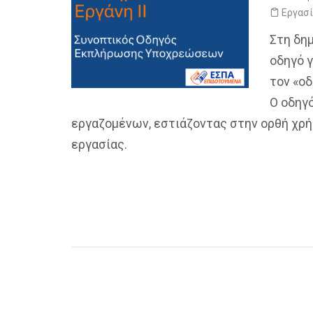
Εργασ
Στη δη
οδηγό 
τον «οδ
Ο οδηγ
εργαζομένων, εστιάζοντας στην ορθή χρή
εργασίας.