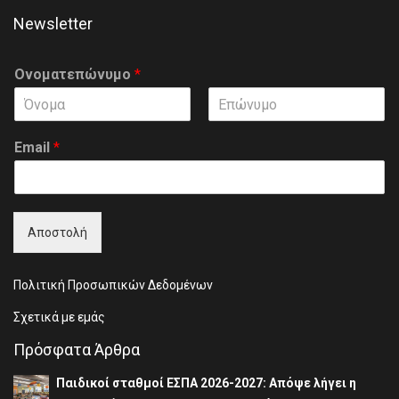
Newsletter
Ονοματεπώνυμο
*
F
L
i
a
Email
*
r
s
s
t
t
Αποστολή
Πολιτική Προσωπικών Δεδομένων
Σχετικά με εμάς
Πρόσφατα Άρθρα
Παιδικοί σταθμοί ΕΣΠΑ 2026-2027: Απόψε λήγει η