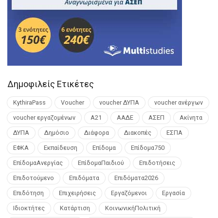
Δημοφιλείς Ετικέτες
KythiraPass
Voucher
voucher ΔΥΠΑ
voucher ανέργων
voucher εργαζομένων
Α21
ΑΑΔΕ
ΑΣΕΠ
Ακίνητα
ΔΥΠΑ
Δημόσιο
Διάφορα
Διακοπές
ΕΣΠΑ
ΕΦΚΑ
Εκπαίδευση
Επίδομα
Επίδομα750
ΕπίδομαΑνεργίας
ΕπίδομαΠαιδιού
Επιδοτήσεις
Επιδοτούμενο
Επιδόματα
Επιδόματα2026
Επιδότηση
Επιχειρήσεις
Εργαζόμενοι
Εργασία
Ιδιοκτήτες
Κατάρτιση
ΚοινωνικήΠολιτική