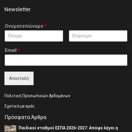
Newsletter
Ονοματεπώνυμο
*
F
L
i
a
Email
*
r
s
s
t
t
Αποστολή
Πολιτική Προσωπικών Δεδομένων
Σχετικά με εμάς
Πρόσφατα Άρθρα
Παιδικοί σταθμοί ΕΣΠΑ 2026-2027: Απόψε λήγει η