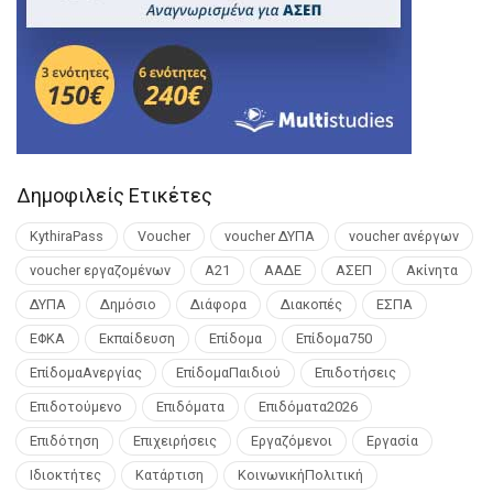
Δημοφιλείς Ετικέτες
KythiraPass
Voucher
voucher ΔΥΠΑ
voucher ανέργων
voucher εργαζομένων
Α21
ΑΑΔΕ
ΑΣΕΠ
Ακίνητα
ΔΥΠΑ
Δημόσιο
Διάφορα
Διακοπές
ΕΣΠΑ
ΕΦΚΑ
Εκπαίδευση
Επίδομα
Επίδομα750
ΕπίδομαΑνεργίας
ΕπίδομαΠαιδιού
Επιδοτήσεις
Επιδοτούμενο
Επιδόματα
Επιδόματα2026
Επιδότηση
Επιχειρήσεις
Εργαζόμενοι
Εργασία
Ιδιοκτήτες
Κατάρτιση
ΚοινωνικήΠολιτική