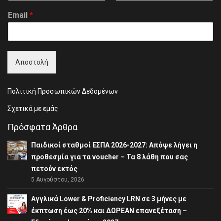
F
L
i
a
Email
*
r
s
s
t
t
Αποστολή
Πολιτική Προσωπικών Δεδομένων
Σχετικά με εμάς
Πρόσφατα Άρθρα
Παιδικοί σταθμοί ΕΣΠΑ 2026-2027: Απόψε λήγει η
προθεσμία για τα voucher – Τα 8 λάθη που σας
πετούν εκτός
5 Αυγούστου, 2026
Αγγλικά Lower & Proficiency LRN σε 3 μήνες με
έκπτωση έως 20% και ΔΩΡΕΑΝ επανεξέταση –