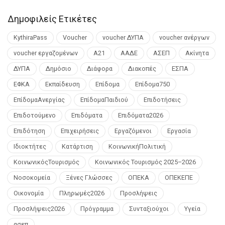
Δημοφιλείς Ετικέτες
KythiraPass
Voucher
voucher ΔΥΠΑ
voucher ανέργων
voucher εργαζομένων
Α21
ΑΑΔΕ
ΑΣΕΠ
Ακίνητα
ΔΥΠΑ
Δημόσιο
Διάφορα
Διακοπές
ΕΣΠΑ
ΕΦΚΑ
Εκπαίδευση
Επίδομα
Επίδομα750
ΕπίδομαΑνεργίας
ΕπίδομαΠαιδιού
Επιδοτήσεις
Επιδοτούμενο
Επιδόματα
Επιδόματα2026
Επιδότηση
Επιχειρήσεις
Εργαζόμενοι
Εργασία
Ιδιοκτήτες
Κατάρτιση
ΚοινωνικήΠολιτική
ΚοινωνικόςΤουρισμός
Κοινωνικός Τουρισμός 2025–2026
Νοσοκομεία
Ξένες Γλώσσες
ΟΠΕΚΑ
ΟΠΕΚΕΠΕ
Οικονομία
Πληρωμές2026
Προσλήψεις
Προσλήψεις2026
Πρόγραμμα
Συνταξιούχοι
Υγεία
ασεπ