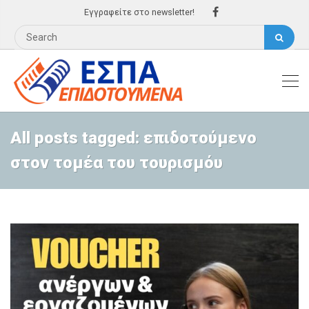
Εγγραφείτε στο newsletter!
All posts tagged: επιδοτούμενο
στον τομέα του τουρισμόυ