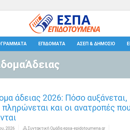
ΟΓΡΆΜΜΑΤΑ
ΕΠΙΔΌΜΑΤΑ
ΑΣΕΠ & ΔΗΜΌΣΙΟ
Ε
πίδομαΆδειας
ομα άδειας 2026: Πόσο αυξάνεται,
 πληρώνεται και οι ανατροπές πο
νται
ου, 2026
Συντακτική Ομάδα epsa-epidotoumena.gr