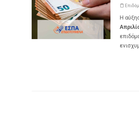
Επιδό
Η αύξη
Απριλί
επιδόμ
ενισχυ