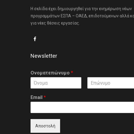
Η σελίδα έχει δημιουργηθεί για την ενημέρωση νέων
προγραμμάτων ΕΣΠΑ – ΟΑΕΔ, επιδοτούμενων αλλά κ
για νέες θέσεις εργασίας.
Newsletter
Ονοματεπώνυμο
*
F
L
i
a
Email
*
r
s
s
t
t
Αποστολή