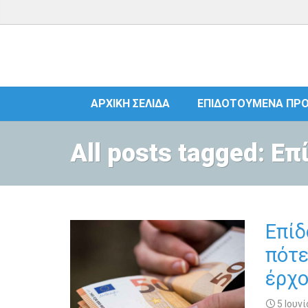
ΑΡΧΙΚΉ ΣΕΛΊΔΑ
ΕΠΙΔΟΤΟΎΜΕΝΑ ΠΡ
All posts tagged: Ε
Επίδ
πότε
έρχο
5 Ιουνί