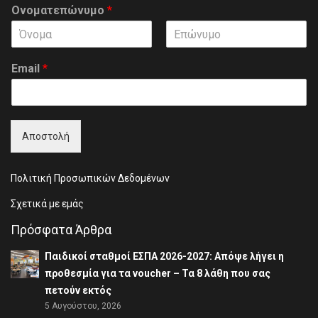
Ονοματεπώνυμο
*
F
L
i
a
Email
*
r
s
s
t
t
Αποστολή
Πολιτική Προσωπικών Δεδομένων
Σχετικά με εμάς
Πρόσφατα Άρθρα
Παιδικοί σταθμοί ΕΣΠΑ 2026-2027: Απόψε λήγει η
προθεσμία για τα voucher – Τα 8 λάθη που σας
πετούν εκτός
5 Αυγούστου, 2026