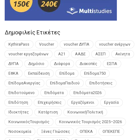
Δημοφιλείς Ετικέτες
KythiraPass
Voucher
voucher ΔΥΠΑ
voucher ανέργων
voucher εργαζομένων
Α21
ΑΑΔΕ
ΑΣΕΠ
Ακίνητα
ΔΥΠΑ
Δημόσιο
Διάφορα
Διακοπές
ΕΣΠΑ
ΕΦΚΑ
Εκπαίδευση
Επίδομα
Επίδομα750
ΕπίδομαΑνεργίας
ΕπίδομαΠαιδιού
Επιδοτήσεις
Επιδοτούμενο
Επιδόματα
Επιδόματα2026
Επιδότηση
Επιχειρήσεις
Εργαζόμενοι
Εργασία
Ιδιοκτήτες
Κατάρτιση
ΚοινωνικήΠολιτική
ΚοινωνικόςΤουρισμός
Κοινωνικός Τουρισμός 2025–2026
Νοσοκομεία
Ξένες Γλώσσες
ΟΠΕΚΑ
ΟΠΕΚΕΠΕ