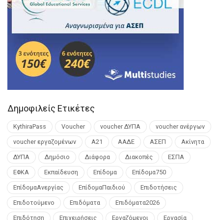
Δημοφιλείς Ετικέτες
KythiraPass
Voucher
voucher ΔΥΠΑ
voucher ανέργων
voucher εργαζομένων
Α21
ΑΑΔΕ
ΑΣΕΠ
Ακίνητα
ΔΥΠΑ
Δημόσιο
Διάφορα
Διακοπές
ΕΣΠΑ
ΕΦΚΑ
Εκπαίδευση
Επίδομα
Επίδομα750
ΕπίδομαΑνεργίας
ΕπίδομαΠαιδιού
Επιδοτήσεις
Επιδοτούμενο
Επιδόματα
Επιδόματα2026
Επιδότηση
Επιχειρήσεις
Εργαζόμενοι
Εργασία