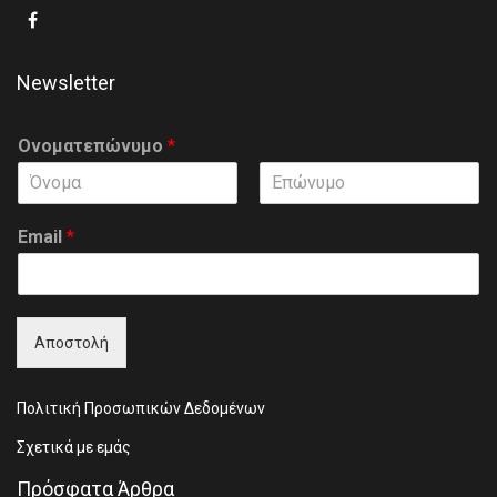
Newsletter
Ονοματεπώνυμο
*
F
L
i
a
Email
*
r
s
s
t
t
Αποστολή
Πολιτική Προσωπικών Δεδομένων
Σχετικά με εμάς
Πρόσφατα Άρθρα