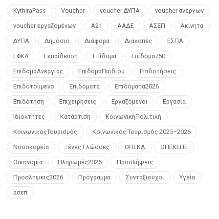
KythiraPass
Voucher
voucher ΔΥΠΑ
voucher ανέργων
voucher εργαζομένων
Α21
ΑΑΔΕ
ΑΣΕΠ
Ακίνητα
ΔΥΠΑ
Δημόσιο
Διάφορα
Διακοπές
ΕΣΠΑ
ΕΦΚΑ
Εκπαίδευση
Επίδομα
Επίδομα750
ΕπίδομαΑνεργίας
ΕπίδομαΠαιδιού
Επιδοτήσεις
Επιδοτούμενο
Επιδόματα
Επιδόματα2026
Επιδότηση
Επιχειρήσεις
Εργαζόμενοι
Εργασία
Ιδιοκτήτες
Κατάρτιση
ΚοινωνικήΠολιτική
ΚοινωνικόςΤουρισμός
Κοινωνικός Τουρισμός 2025–2026
Νοσοκομεία
Ξένες Γλώσσες
ΟΠΕΚΑ
ΟΠΕΚΕΠΕ
Οικονομία
Πληρωμές2026
Προσλήψεις
Προσλήψεις2026
Πρόγραμμα
Συνταξιούχοι
Υγεία
ασεπ