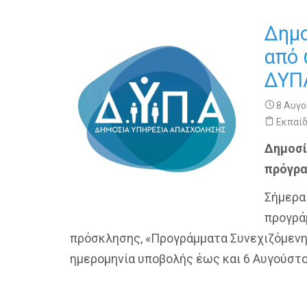
Δημο
από 
ΔΥΠΑ
8 Αυγο
Εκπαί
Δημοσί
πρόγρα
Σήμερ
προγρά
πρόσκλησης, «Προγράμματα Συνεχιζόμενης
ημερομηνία υποβολής έως και 6 Αυγούστο