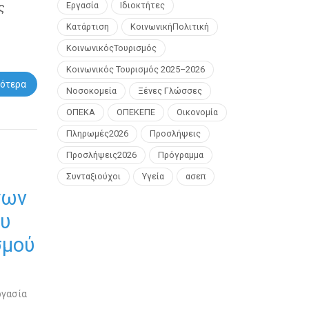
Εργασία
Ιδιοκτήτες
ς
Κατάρτιση
ΚοινωνικήΠολιτική
ΚοινωνικόςΤουρισμός
Κοινωνικός Τουρισμός 2025–2026
ότερα
Νοσοκομεία
Ξένες Γλώσσες
ΟΠΕΚΑ
ΟΠΕΚΕΠΕ
Οικονομία
Πληρωμές2026
Προσλήψεις
Προσλήψεις2026
Πρόγραμμα
Συνταξιούχοι
Υγεία
ασεπ
γων
ου
σμού
ργασία