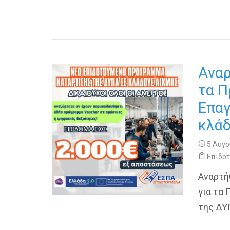
Ανα
τα Π
Επαγ
κλάδ
5 Αυγο
Επιδο
Αναρτή
για τα
της ΔΥ