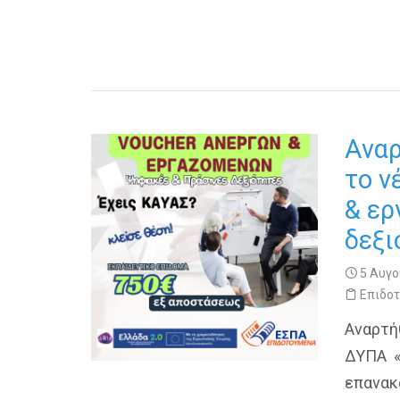
Αναρ
το ν
& ερ
δεξι
5 Αυγο
Επιδο
Αναρτή
ΔΥΠΑ «
επανακ