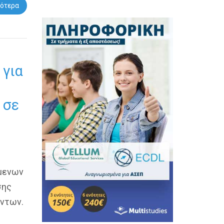
ότερα
για
 σε
μενων
σης
έντων.