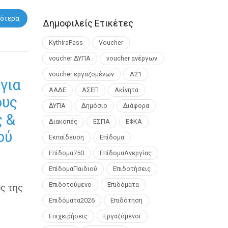
ότερα
Δημοφιλείς Ετικέτες
KythiraPass
Voucher
voucher ΔΥΠΑ
voucher ανέργων
voucher εργαζομένων
Α21
για
ΑΑΔΕ
ΑΣΕΠ
Ακίνητα
ους
ΔΥΠΑ
Δημόσιο
Διάφορα
ς &
Διακοπές
ΕΣΠΑ
ΕΦΚΑ
ού
Εκπαίδευση
Επίδομα
Επίδομα750
ΕπίδομαΑνεργίας
ΕπίδομαΠαιδιού
Επιδοτήσεις
Επιδοτούμενο
Επιδόματα
ς της
Επιδόματα2026
Επιδότηση
Επιχειρήσεις
Εργαζόμενοι