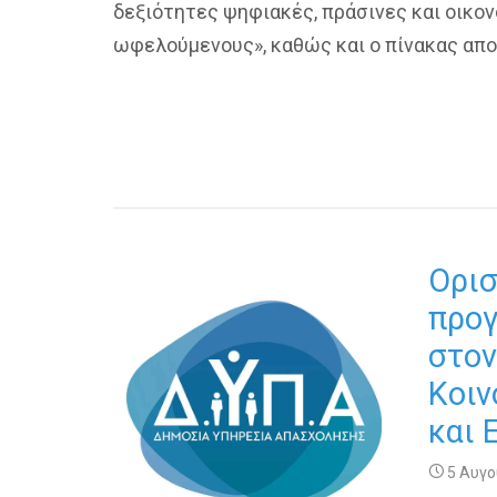
δεξιότητες ψηφιακές, πράσινες και οικο
ωφελούμενους», καθώς και ο πίνακας απ
Ορισ
προγ
στον
Κοιν
και 
5 Αυγο