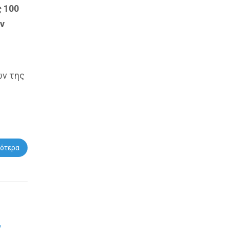
 100
ν
ων της
ότερα