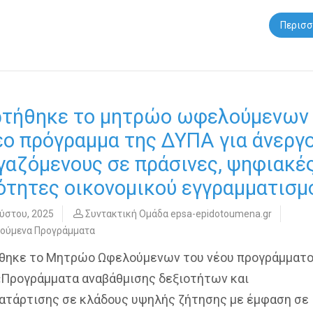
Περισσ
τήθηκε το μητρώο ωφελούμενων 
έο πρόγραμμα της ΔΥΠΑ για άνεργ
γαζόμενους σε πράσινες, ψηφιακέ
ότητες οικονομικού εγγραμματισμ
ύστου, 2025
Συντακτική Ομάδα epsa-epidotoumena.gr
τούμενα Προγράμματα
θηκε το Mητρώο Ωφελούμενων του νέου προγράμματο
Προγράμματα αναβάθμισης δεξιοτήτων και
ατάρτισης σε κλάδους υψηλής ζήτησης με έμφαση σε