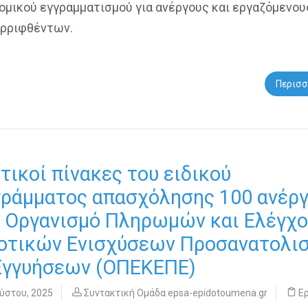
νομικού εγγραμματισμού για ανέργους και εργαζόμενου
ορριφθέντων.
Περισσ
τικοί πίνακες του ειδικού
ράμματος απασχόλησης 100 ανέρ
 Οργανισμό Πληρωμών και Ελέγχ
οτικών Ενισχύσεων Προσανατολι
Εγγυήσεων (ΟΠΕΚΕΠΕ)
ύστου, 2025
Συντακτική Ομάδα epsa-epidotoumena.gr
Ε