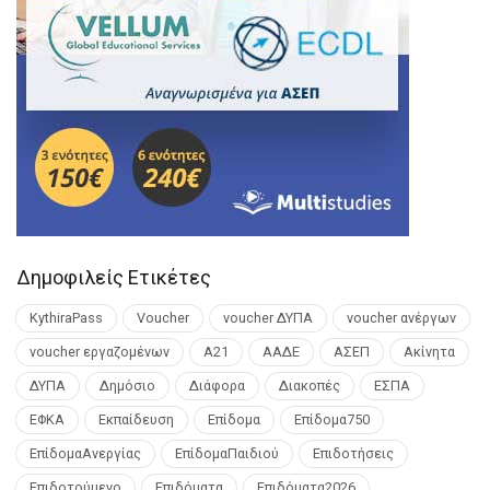
Δημοφιλείς Ετικέτες
KythiraPass
Voucher
voucher ΔΥΠΑ
voucher ανέργων
voucher εργαζομένων
Α21
ΑΑΔΕ
ΑΣΕΠ
Ακίνητα
ΔΥΠΑ
Δημόσιο
Διάφορα
Διακοπές
ΕΣΠΑ
ΕΦΚΑ
Εκπαίδευση
Επίδομα
Επίδομα750
ΕπίδομαΑνεργίας
ΕπίδομαΠαιδιού
Επιδοτήσεις
Επιδοτούμενο
Επιδόματα
Επιδόματα2026