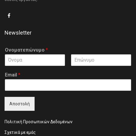
Newsletter
Ονοματεπώνυμο
*
F
L
i
a
Email
*
r
s
s
t
t
Αποστολή
Πολιτική Προσωπικών Δεδομένων
Σχετικά με εμάς