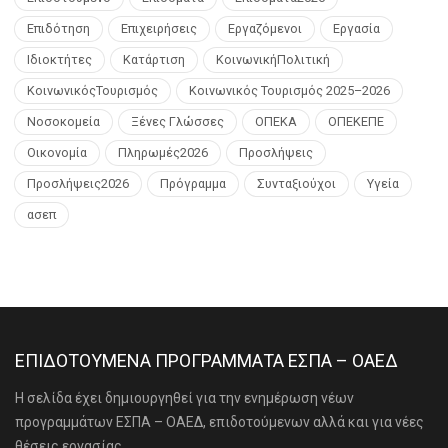
Επιδότηση
Επιχειρήσεις
Εργαζόμενοι
Εργασία
Ιδιοκτήτες
Κατάρτιση
ΚοινωνικήΠολιτική
ΚοινωνικόςΤουρισμός
Κοινωνικός Τουρισμός 2025–2026
Νοσοκομεία
Ξένες Γλώσσες
ΟΠΕΚΑ
ΟΠΕΚΕΠΕ
Οικονομία
Πληρωμές2026
Προσλήψεις
Προσλήψεις2026
Πρόγραμμα
Συνταξιούχοι
Υγεία
ασεπ
ΕΠΙΔΟΤΟΥΜΕΝΑ ΠΡΟΓΡΑΜΜΑΤΑ ΕΣΠΑ – ΟΑΕΔ
Η σελίδα έχει δημιουργηθεί για την ενημέρωση νέων
προγραμμάτων ΕΣΠΑ – ΟΑΕΔ, επιδοτούμενων αλλά και για νέες
θέσεις εργασίας.